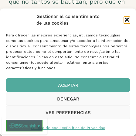
que no tantos se bautizan, pero que en
el lecho de muerte, casi todos. Esta es
Gestionar el consentimiento
la primera cosa que me sorprendio de la
de las cookies
monja, les queria por igual a todos,
Para ofrecer las mejores experiencias, utilizamos tecnologías
santu se bautiz’o pero bisu no, y como
como las cookies para almacenar y/o acceder a la información del
hijos suyos, no tenia preferencia por
dispositivo. El consentimiento de estas tecnologías nos permitirá
procesar datos como el comportamiento de navegación o las
ninguno. Otra cosa que nbos conto era
identificaciones únicas en este sitio. No consentir o retirar el
consentimiento, puede afectar negativamente a ciertas
que los bloques de casos «menos
características y funciones.
graves» tenian que renovarse
semanalmente, lo que implica echar a
ACEPTAR
gente, y por lo visto es un drama. Me
DENEGAR
sorprendio que conocia a todos los
enfermos, cuando apartentemente es
VER PREFERENCIAS
mas facil no relacionarte con ellos, para
ES
Spanish
▾
no sufrir el dia en que toca echarles,
Política de cookies
Política de Privacidad